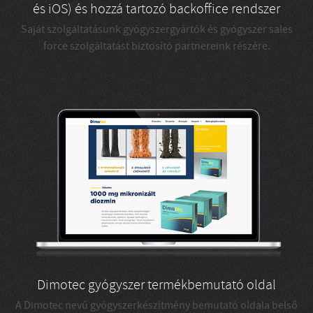
és iOS) és hozzá tartozó backoffice rendszer
Saját szolgáltatásunk gyógyszergyártók és gyógyszer sales
force szolgáltatást biztosító partnereink részére.
Dimotec gyógyszer termékbemutató oldal
A Dimotec nevű gyógyszerkészítmény bemutató oldala belső