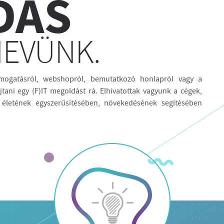
DÁS
NEVÜNK.
ámogatásról, webshopról, bemutatkozó honlapról vagy a
tani egy (F)IT megoldást rá. Elhivatottak vagyunk a cégek,
életének egyszerűsítésében, növekedésének segítésében