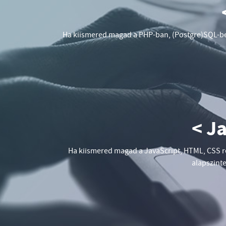
Ha kiismered magad a PHP-ban, (Postgre)SQL-ben
< J
Ha kiismered magad a JavaScript, HTML, CSS re
alapszinte