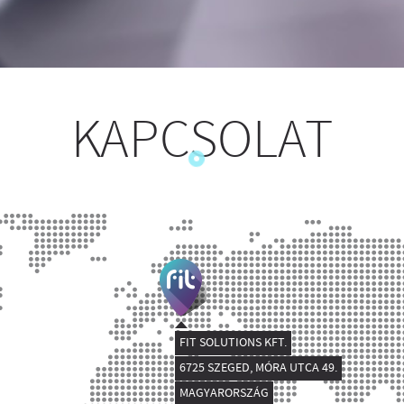
KAPCSOLAT
FIT SOLUTIONS KFT.
6725 SZEGED, MÓRA UTCA 49.
MAGYARORSZÁG