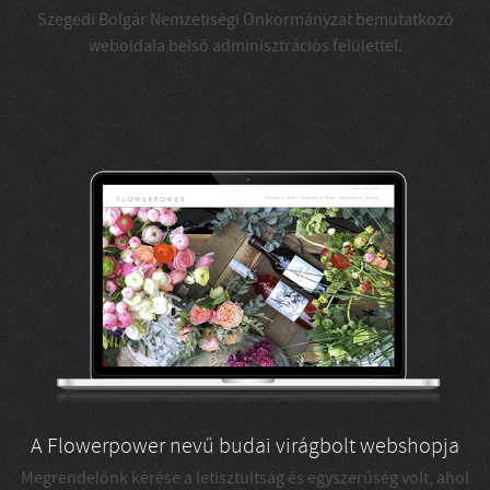
Szegedi Bolgár Nemzetiségi Önkormányzat bemutatkozó
weboldala belső adminisztrációs felülettel.
A Flowerpower nevű budai virágbolt webshopja
Megrendelőnk kérése a letisztultság és egyszerűség volt, ahol