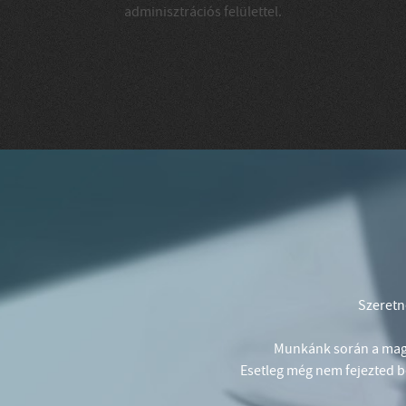
adminisztrációs felülettel.
Szeretn
Munkánk során a maga
Esetleg még nem fejezted b