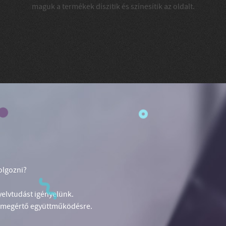
maguk a termékek díszitik és színesítik az oldalt.
olgozni?
elvtudást igényelünk.
 a megértő együttműködésre.