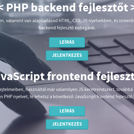
< PHP backend fejlesztőt 
, valamint van alaptudásod HTML, CSS, JS nyelvekben, és ismerős a
backend fejlesztő kollégánk.
LEÍRÁS
JELENTKEZÉS
avaScript frontend fejleszt
jtelmeiben, használtál már valamilyen JS keretrendszert, továbbá ö
n PHP nyelvet, te lehetsz a következő JavaScript frontend fejlesztő
LEÍRÁS
JELENTKEZÉS