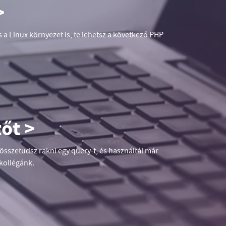
>
 Linux környezet is, te lehetsz a következő PHP
őt >
sszetudsz rakni egy query-t, és használtál már
 kollégánk.