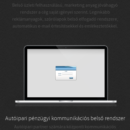
Belső üzleti felhasználású, marketing anyag jóváhagyó
rendszer a cég saját igényei szerint. Leginkább
reklámanyagok, szórólapok belső elfogadó rendszere,
automatikus e-mail értesítésekkel és emlékeztetőkkel.
Autóipari pénzügyi kommunikációs belső rendszer
Autóipari partner számára központi kommunikációs