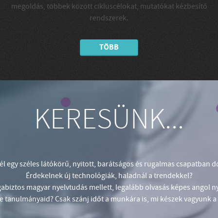
megoldás, többek között cikluscélokat, mutatókat kézbesítő
rendszerek.
TÖBB
KERESÜNK...
él egy széles látókörű, nyitott, barátságos és rugalmas csapatban d
Érdekelnek új technológiák, haladnál a trendekkel?
biztos magyar nyelvtudás mellett, legalább olvasás képes angol ny
e tanulmányaid? Csak szánj időt a munkára is, mi készek vagyunk